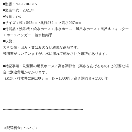
■型番：NA-F70PB15
■製造年式：2021年
■容量：7kg
■サイズ：幅：562mm×奥行572mm×高さ957mm
■付属品：洗濯機：給水ホース＋排水ホース＋風呂水ホース＋風呂水フィルター
＋ホースハンガー＋給水栓継手
■状態：
大きな傷・凹み・黄ばみのない綺麗な商品です。
説明書がついていますが、水に濡れて乾かされた形跡があります。
■特記事項：洗濯機の延長ホース／高さ調節台（高さをあげるもの）が必要な場
合は別途費用がかかります。
（給水・排水共に約100ｃｍ 各＋1000円／高さ調節台＋1500円）
--------------------------------------------------------------------
＜配送料金について＞