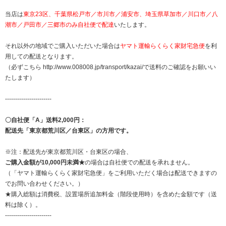
当店は
東京23区、千葉県松戸市／市川市／浦安市、埼玉県草加市／川口市／八
潮市／戸田市／三郷市のみ自社便で配達
いたします。
それ以外の地域でご購入いただいた場合は
ヤマト運輸らくらく家財宅急便
を利
用しての配送となります。
（必ずこちら http://www.008008.jp/transport/kazai/で送料のご確認をお願いい
たします）
-----------------------
〇自社便「A」送料2,000円：
配送先「東京都荒川区／台東区」の方用です。
※注：配送先が東京都荒川区・台東区の場合、
ご購入金額が10,000円未満★
の場合は自社便での配送を承れません。
（「ヤマト運輸らくらく家財宅急便」をご利用いただく場合は配送できますの
でお問い合わせください。）
★購入総額は消費税、設置場所追加料金（階段使用時）を含めた金額です（送
料は除く）。
-----------------------