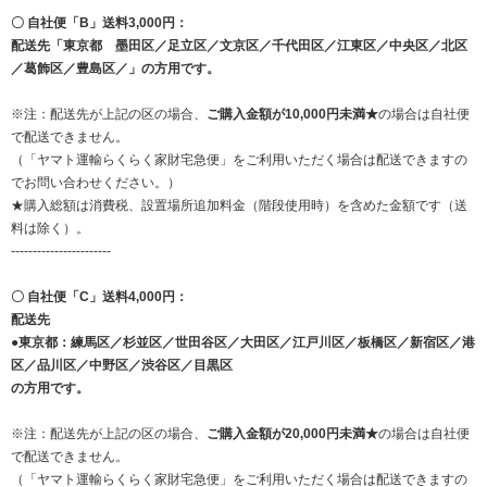
〇 自社便「B」送料3,000円：
配送先「東京都 墨田区／足立区／文京区／千代田区／江東区／中央区／北区
／葛飾区／豊島区／」の方用です。
※注：配送先が上記の区の場合、
ご購入金額が10,000円未満★
の場合は自社便
で配送できません。
（「ヤマト運輸らくらく家財宅急便」をご利用いただく場合は配送できますの
でお問い合わせください。）
★購入総額は消費税、設置場所追加料金（階段使用時）を含めた金額です（送
料は除く）。
-----------------------
〇 自社便「C」送料4,000円：
配送先
●東京都：練馬区／杉並区／世田谷区／大田区／江戸川区／板橋区／新宿区／港
区／品川区／中野区／渋谷区／目黒区
の方用です。
※注：配送先が上記の区の場合、
ご購入金額が20,000円未満★
の場合は自社便
で配送できません。
（「ヤマト運輸らくらく家財宅急便」をご利用いただく場合は配送できますの