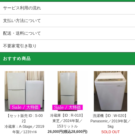
サービス利用の流れ
支払い方法について
配送・送料について
不要家電引き取り
おすすめ商品
冷蔵庫【ID : R-010】
【セット販売 ID : S-00
洗濯機【ID : W-020】
東芝／2024年製／
2】
Panasonic／2019年製／
153リットル
冷蔵庫：A-Stage／2019
5kg
26,000円(税込28,600円)
年製／123ﾘｯﾄﾙ
SOLD OUT