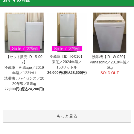
おすすめ商品
冷蔵庫【ID : R-010】
【セット販売 ID : S-00
洗濯機【ID : W-020】
東芝／2024年製／
2】
Panasonic／2019年製／
153リットル
冷蔵庫：A-Stage／2019
5kg
26,000円(税込28,600円)
年製／123ﾘｯﾄﾙ
SOLD OUT
洗濯機：ハイセンス／20
20年製／5.5kg
22,000円(税込24,200円)
もっと見る