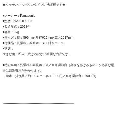
★タッチパネルボタンタイプの洗濯機です★
■メーカー：Panasonic
■型番：NA-SJFA803
■製造年式：2018年
■容量：8kg
■サイズ：幅：599mm×奥行626mm×高さ1017mm
■付属品：洗濯機：給水ホース＋排水ホース
■状態：
大きな傷・凹み・黄ばみのない綺麗な商品です。
■特記事項：洗濯機の延長ホース／高さ調節台（高さをあげるもの）が必要な場
合は別途費用がかかります。
（給水・排水共に約100ｃｍ 各＋1000円／高さ調節台＋1500円）
--------------------------------------------------------------------