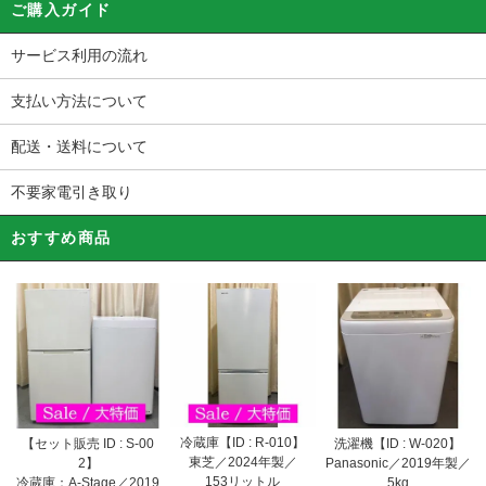
ご購入ガイド
サービス利用の流れ
支払い方法について
配送・送料について
不要家電引き取り
おすすめ商品
冷蔵庫【ID : R-010】
【セット販売 ID : S-00
洗濯機【ID : W-020】
東芝／2024年製／
2】
Panasonic／2019年製／
153リットル
冷蔵庫：A-Stage／2019
5kg