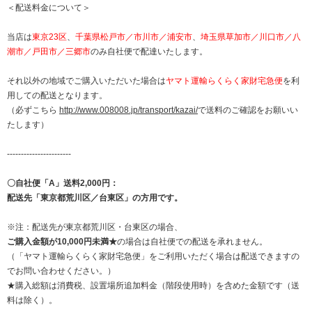
＜配送料金について＞
当店は
東京23区
、
千葉県松戸市／市川市／浦安市
、
埼玉県草加市／川口市／八
潮市／戸田市／三郷市
のみ自社便で配達いたします。
それ以外の地域でご購入いただいた場合は
ヤマト運輸らくらく家財宅急便
を利
用しての配送となります。
（必ずこちら
http://www.008008.jp/transport/kazai/
で送料のご確認をお願いい
たします）
-----------------------
〇自社便「A」送料2,000円：
配送先「東京都荒川区／台東区」の方用です。
※注：配送先が東京都荒川区・台東区の場合、
ご購入金額が10,000円未満★
の場合は自社便での配送を承れません。
（「ヤマト運輸らくらく家財宅急便」をご利用いただく場合は配送できますの
でお問い合わせください。）
★購入総額は消費税、設置場所追加料金（階段使用時）を含めた金額です（送
料は除く）。