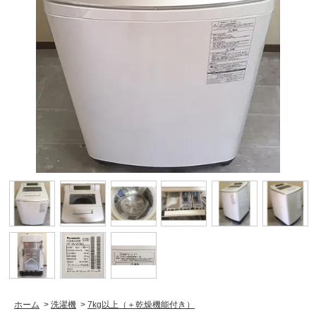
ホーム
>
洗濯機
>
7kg以上（＋乾燥機能付き）