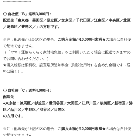
-----------------------
〇 自社便「B」送料3,000円：
配送先「東京都 墨田区／足立区／文京区／千代田区／江東区／中央区／北区
／葛飾区／豊島区／」の方用です。
※注：配送先が上記の区の場合、
ご購入金額が10,000円未満★
の場合は自社便
で配送できません。
（「ヤマト運輸らくらく家財宅急便」をご利用いただく場合は配送できますの
でお問い合わせください。）
★購入総額は消費税、設置場所追加料金（階段使用時）を含めた金額です（送
料は除く）。
-----------------------
〇 自社便「C」送料4,000円：
配送先
●東京都：練馬区／杉並区／世田谷区／大田区／江戸川区／板橋区／新宿区／港
区／品川区／中野区／渋谷区／目黒区
の方用です。
※注：配送先が上記の区の場合、
ご購入金額が20,000円未満★
の場合は自社便
で配送できません。