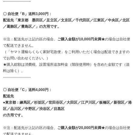
-----------------------
〇 自社便「B」送料3,000円：
配送先「東京都 墨田区／足立区／文京区／千代田区／江東区／中央区／北区
／葛飾区／豊島区／」の方用です。
※注：配送先が上記の区の場合、
ご購入金額が10,000円未満★
の場合は自社便
で配送できません。
（「ヤマト運輸らくらく家財宅急便」をご利用いただく場合は配送できますの
でお問い合わせください。）
★購入総額は消費税、設置場所追加料金（階段使用時）を含めた金額です（送
料は除く）。
-----------------------
〇 自社便「C」送料4,000円：
配送先
●東京都：練馬区／杉並区／世田谷区／大田区／江戸川区／板橋区／新宿区／港
区／品川区／中野区／渋谷区／目黒区
の方用です。
※注：配送先が上記の区の場合、
ご購入金額が20,000円未満★
の場合は自社便
で配送できません。