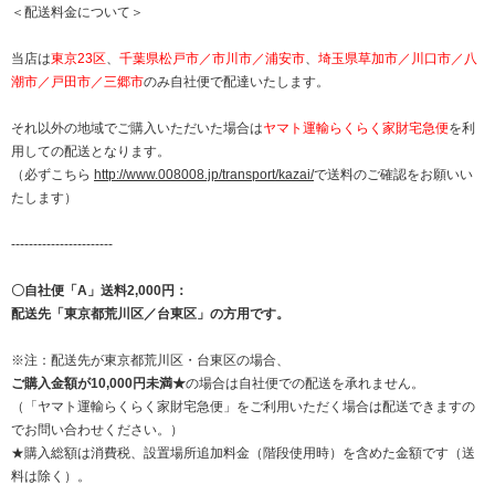
＜配送料金について＞
当店は
東京23区
、
千葉県松戸市／市川市／浦安市
、
埼玉県草加市／川口市／八
潮市／戸田市／三郷市
のみ自社便で配達いたします。
それ以外の地域でご購入いただいた場合は
ヤマト運輸らくらく家財宅急便
を利
用しての配送となります。
（必ずこちら
http://www.008008.jp/transport/kazai/
で送料のご確認をお願いい
たします）
-----------------------
〇自社便「A」送料2,000円：
配送先「東京都荒川区／台東区」の方用です。
※注：配送先が東京都荒川区・台東区の場合、
ご購入金額が10,000円未満★
の場合は自社便での配送を承れません。
（「ヤマト運輸らくらく家財宅急便」をご利用いただく場合は配送できますの
でお問い合わせください。）
★購入総額は消費税、設置場所追加料金（階段使用時）を含めた金額です（送
料は除く）。