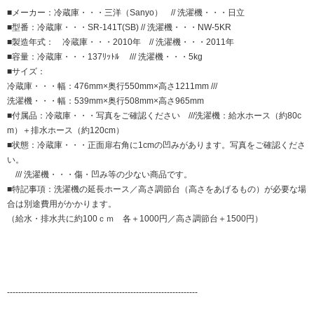
■メーカー：冷蔵庫・・・三洋（Sanyo） // 洗濯機・・・日立
■型番：冷蔵庫・・・SR-141T(SB) // 洗濯機・・・NW-5KR
■製造年式： 冷蔵庫・・・2010年 // 洗濯機・・・2011年
■容量：冷蔵庫・・・137ﾘｯﾄﾙ /// 洗濯機・・・5kg
■サイズ：
冷蔵庫・・・幅：476mm×奥行550mm×高さ1211mm ///
洗濯機・・・幅：539mm×奥行508mm×高さ965mm
■付属品：冷蔵庫・・・写真をご確認ください ///洗濯機：給水ホース（約80c
m）＋排水ホース（約120cm）
■状態：冷蔵庫・・・正面扉右角に1cmの凹みがあります。写真をご確認くださ
い。
/// 洗濯機・・・傷・凹み等の少ない商品です。
■特記事項：洗濯機の延長ホース／高さ調節台（高さをあげるもの）が必要な場
合は別途費用がかかります。
（給水・排水共に約100ｃｍ 各＋1000円／高さ調節台＋1500円）
--------------------------------------------------------------------