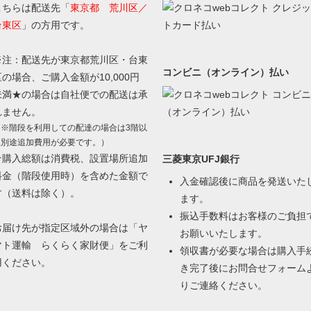
こちらは配送先「
東京都 荒川区／
台東区
」の方用です。
※注：配送先が東京都荒川区・台東
コンビニ（オンライン）払い
区の場合、ご購入金額が10,000円
未満★の場合は自社便での配送は承
れません。
（※階段を利用しての配達の場合は3階以
上別途追加費用が必要です。）
★購入総額は消費税、設置場所追加
三菱東京UFJ銀行
料金（階段使用時）を含めた金額で
入金確認後に商品を発送いた
す（送料は除く）。
ます。
振込手数料はお客様のご負担
お届け先が指定区域外の場合は「ヤ
お願いいたします。
マト運輸 らくらく家財便」をご利
領収書が必要な場合は購入手
用ください。
き完了後に
お問合せフォーム
りご連絡ください。