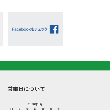
営業日について
2026年8月
日
月
火
水
木
金
土