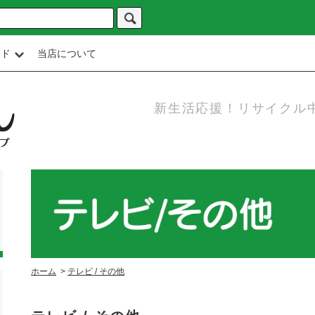
イド
当店について
新生活応援！リサイクル
ホーム
>
テレビ / その他