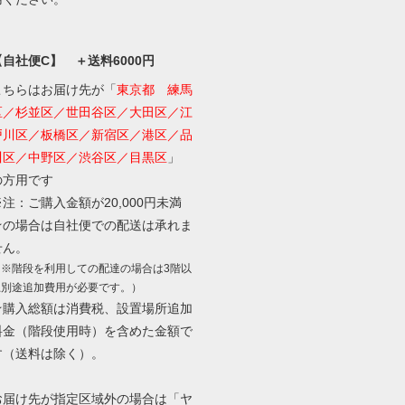
【自社便C】 ＋送料6000円
こちらはお届け先が「
東京都 練馬
区／杉並区／世田谷区／大田区／江
戸川区／板橋区／新宿区／港区／品
川区／中野区／渋谷区／目黒区
」
の方用です
※注：ご購入金額が20,000円未満
★の場合は自社便での配送は承れま
せん。
（※階段を利用しての配達の場合は3階以
上別途追加費用が必要です。）
★購入総額は消費税、設置場所追加
料金（階段使用時）を含めた金額で
す（送料は除く）。
お届け先が指定区域外の場合は「ヤ