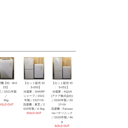
機【ID : W-0
【セット販売 ID
【セット販売 ID
25】
: S-050】
: S-051】
芝／2021年製
冷蔵庫：SHARP
冷蔵庫：AQUA
／
シャープ／2021
(アクア株式会社)
6kg
年製／152ﾘｯﾄﾙ
／2020年製／20
SOLD OUT
洗濯機：東芝／2
1ﾘｯﾄﾙ
020年製／4.5kg
洗濯機：Panaso
SOLD OUT
nicパナソニック
／2020年製／6k
g
SOLD OUT