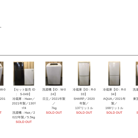
W-0
【セット販売 ID
洗濯機【ID : W-0
冷蔵庫【ID : R-0
冷蔵庫【ID : R-0
洗濯
: S-049】
24】
33】
34】
201
冷蔵庫：Haier／
日立／2021年製
SHARP／2020
AQUA／2021年
東
2021年製／130ﾘ
／
年製／
製／
ｯﾄﾙ
7kg
137リットル
168リットル
T
洗濯機：Hair／2
SOLD OUT
SOLD OUT
SOLD OUT
022年製／5.5kg
SOLD OUT