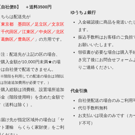
【自社便B】 ＋送料3500円
ゆうちょ銀行
こちらは配送先が
入金確認後に商品を発送いた
「
東京都 墨田区／足立区／文京区
ます。
／千代田区／江東区／中央区／北区
振込手数料はお客様のご負担
／葛飾区／豊島区／
」の方用です。
お願いいたします。
領収書が必要な場合は購入手
※注：配送先が上記の区の場合、
き完了後に
お問合せフォーム
ご購入金額が10,000円未満★の場
りご連絡ください。
合は自社便で配送できません。
（※階段を利用しての配達の場合は3階以
上は別途追加費用が必要です。）
★購入総額は消費税、設置場所追加
代金引換
料金（階段使用時）を含めた金額で
自社便配送の場合のみご利用
す（送料は除く）。
代引手数料無料
お支払いは現金のみです（カ
お届け先が指定区域外の場合は「ヤ
ド不可）
マト運輸 らくらく家財便」をご利
用ください。