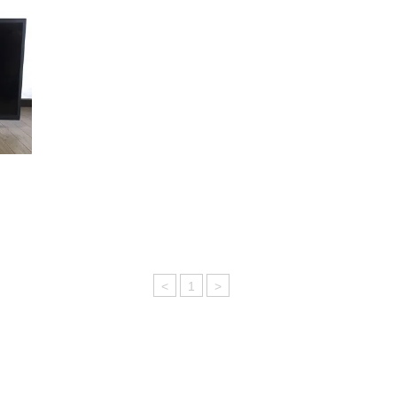
<
1
>