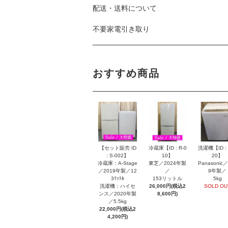
配送・送料について
不要家電引き取り
おすすめ商品
【セット販売 ID
冷蔵庫【ID : R-0
洗濯機【ID : 
: S-002】
10】
20】
冷蔵庫：A-Stage
東芝／2024年製
Panasonic／
／2019年製／12
／
9年製／
3ﾘｯﾄﾙ
153リットル
5kg
洗濯機：ハイセ
26,000円(税込2
SOLD OU
ンス／2020年製
8,600円)
／5.5kg
22,000円(税込2
4,200円)