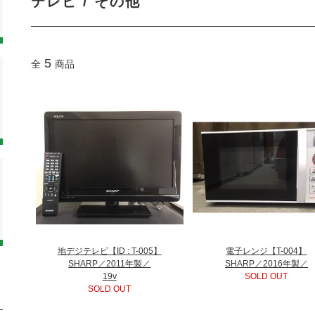
テレビ / その他
5
全
商品
地デジテレビ【ID : T-005】
電子レンジ【T-004】
SHARP／2011年製／
SHARP／2016年製／
19v
SOLD OUT
SOLD OUT