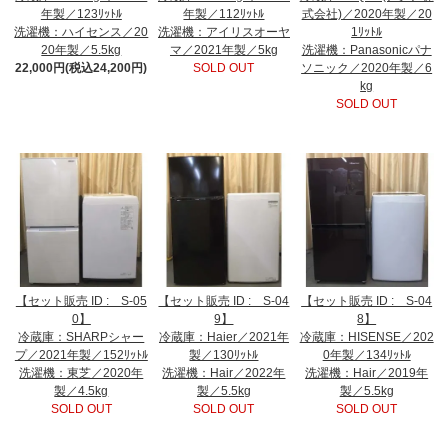
年製／123ﾘｯﾄﾙ
年製／112ﾘｯﾄﾙ
式会社)／2020年製／20
洗濯機：ハイセンス／20
洗濯機：アイリスオーヤ
1ﾘｯﾄﾙ
20年製／5.5kg
マ／2021年製／5kg
洗濯機：Panasonicパナ
22,000円(税込24,200円)
SOLD OUT
ソニック／2020年製／6
kg
SOLD OUT
【セット販売 ID : S-05
【セット販売 ID : S-04
【セット販売 ID : S-04
0】
9】
8】
冷蔵庫：SHARPシャー
冷蔵庫：Haier／2021年
冷蔵庫：HISENSE／202
プ／2021年製／152ﾘｯﾄﾙ
製／130ﾘｯﾄﾙ
0年製／134ﾘｯﾄﾙ
洗濯機：東芝／2020年
洗濯機：Hair／2022年
洗濯機：Hair／2019年
製／4.5kg
製／5.5kg
製／5.5kg
SOLD OUT
SOLD OUT
SOLD OUT