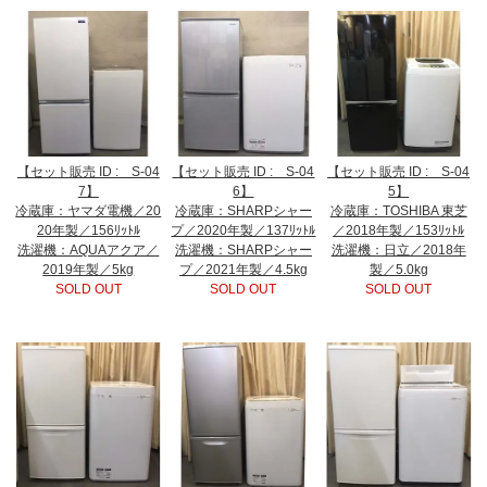
【セット販売 ID : S-04
【セット販売 ID : S-04
【セット販売 ID : S-04
7】
6】
5】
冷蔵庫：ヤマダ電機／20
冷蔵庫：SHARPシャー
冷蔵庫：TOSHIBA 東芝
20年製／156ﾘｯﾄﾙ
プ／2020年製／137ﾘｯﾄﾙ
／2018年製／153ﾘｯﾄﾙ
洗濯機：AQUAアクア／
洗濯機：SHARPシャー
洗濯機：日立／2018年
2019年製／5kg
プ／2021年製／4.5kg
製／5.0kg
SOLD OUT
SOLD OUT
SOLD OUT