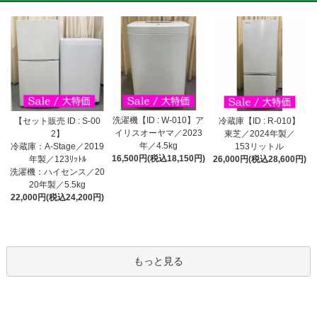
洗濯機【ID : W-010】ア
【セット販売 ID : S-00
冷蔵庫【ID : R-010】
イリスオーヤマ／2023
2】
東芝／2024年製／
年／4.5kg
冷蔵庫：A-Stage／2019
153リットル
16,500円(税込18,150円)
年製／123ﾘｯﾄﾙ
26,000円(税込28,600円)
洗濯機：ハイセンス／20
20年製／5.5kg
22,000円(税込24,200円)
もっと見る